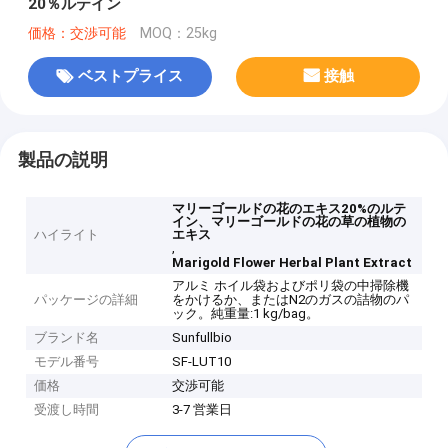
20％ルテイン
価格：交渉可能
MOQ：25kg
ベストプライス
接触
製品の説明
マリーゴールドの花のエキス20%のルテ
イン、マリーゴールドの花の草の植物の
ハイライト
エキス
,
Marigold Flower Herbal Plant Extract
アルミ ホイル袋およびポリ袋の中掃除機
パッケージの詳細
をかけるか、またはN2のガスの詰物のパ
ック。純重量:1 kg/bag。
ブランド名
Sunfullbio
モデル番号
SF-LUT10
価格
交渉可能
受渡し時間
3-7 営業日