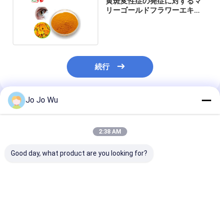
黄斑変性症の発症に対するマ
リーゴールドフラワーエキス
20％ルテイン
続行
Jo Jo Wu
推薦されたプロダクト
2:38 AM
Good day, what product are you looking for?
クズーエキスラクト
エキナセアエキス 4%
ケルセチン 95%
98% プエラリン
ポリフェノール