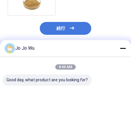
健康食品添加物
続行
Jo Jo Wu
推薦されたプロダクト
8:40 AM
Good day, what product are you looking for?
ブラックティー抽出物
究極の抗酸化力! 98%
健康食品および
20% 30% 40% 健康食
EGCG 緑茶抽出物 - 生
300メッシュ抹
品 抗酸化剤
命力のための自然の盾
ーンティーパウ
キス
ベストプライス
ベストプライス
ベストプラ