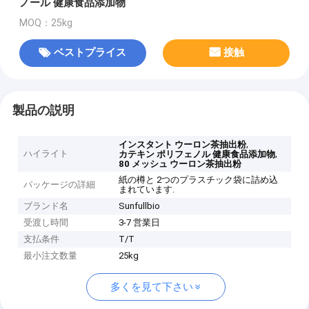
ノール 健康食品添加物
MOQ：25kg
ベストプライス
接触
製品の説明
,
インスタント ウーロン茶抽出粉
ハイライト
,
カテキン ポリフェノル 健康食品添加物
80 メッシュ ウーロン茶抽出粉
紙の樽と 2つのプラスチック袋に詰め込
パッケージの詳細
まれています.
ブランド名
Sunfullbio
受渡し時間
3-7 営業日
支払条件
T/T
最小注文数量
25kg
多くを見て下さい